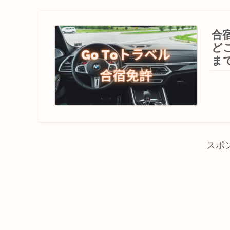
合
ど
ま
スポ