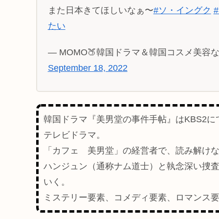
また日本きてほしいなぁ〜
#ソ・イングク
たい
— MOMO🍑韓国ドラマ＆韓国コスメ美容などお
September 18, 2022
韓国ドラマ『美男堂の事件手帖』はKBS2にて
テレビドラマ。
「カフェ 美男堂」の経営者で、読み解け
ハンジュン（通称ナム道士）と執念深い捜
いく。
ミステリー要素、コメディ要素、ロマンス