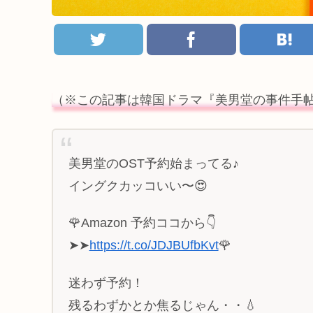
（※この記事は韓国ドラマ『美男堂の事件手
美男堂のOST予約始まってる♪
イングクカッコいい〜😍
🌹Amazon 予約ココから👇
➤➤
https://t.co/JDJBUfbKvt
🌹
迷わず予約！
残るわずかとか焦るじゃん・・💧