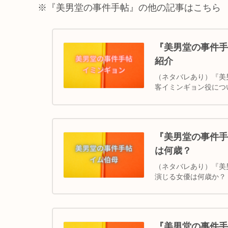
※『美男堂の事件手帖』の他の記事はこちら
『美男堂の事件手
紹介
（ネタバレあり）『美
客イミンギョン役につ
『美男堂の事件手
は何歳？
（ネタバレあり）『美
演じる女優は何歳か？
『美男堂の事件手