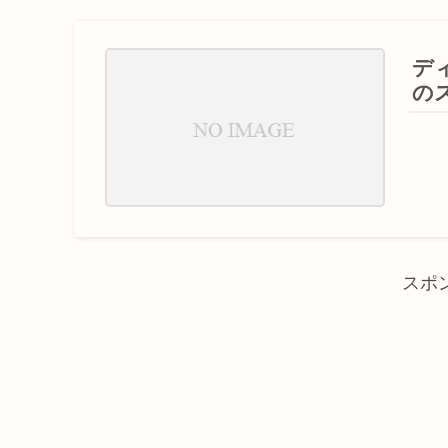
デ
の
スポ