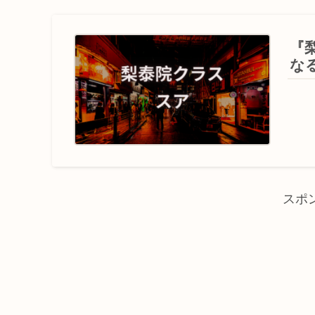
『
な
スポ