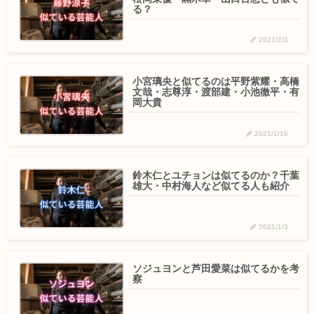
る？
2021/2/3
小宮璃央と似てるのは平野紫耀・高橋
文哉・志尊淳・渡部建・小池徹平・有
岡大貴
2021/1/16
鈴木仁とユチョンは似てるのか？千葉
雄大・中村海人など似てる人も紹介
2021/1/3
ソジュヨンと芦田愛菜は似てるかを考
察