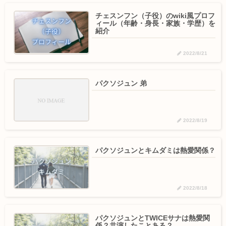
チェスンフン（子役）のwiki風プロフ
ィール（年齢・身長・家族・学歴）を
紹介
2022/8/21
パクソジュン 弟
2022/8/19
パクソジュンとキムダミは熱愛関係？
2022/8/18
パクソジュンとTWICEサナは熱愛関
係？共演したことある？