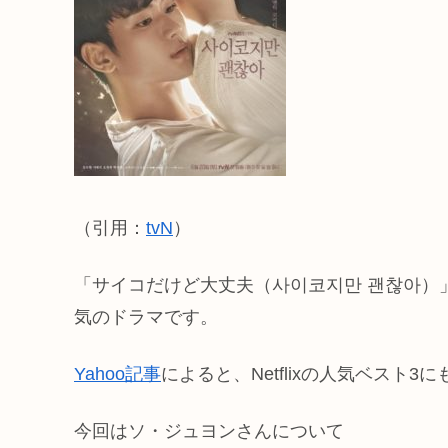
（引用：
tvN
）
「サイコだけど大丈夫（사이코지만 괜찮아）」と
気のドラマです。
Yahoo記事
によると、Netflixの人気ベスト
今回はソ・ジュヨンさんについて