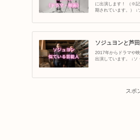
に出演します！ （※記
期されています。） ↓
ソジュヨンと芦田
2017年からドラマや
出演しています。 ↓ソ・ジ
スポ